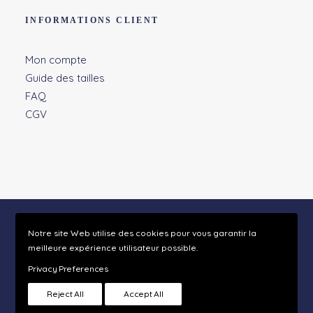
INFORMATIONS CLIENT
Mon compte
Guide des tailles
FAQ
CGV
Notre site Web utilise des cookies pour vous garantir la
meilleure expérience utilisateur possible.
© 2026 À La Pendule - Maison Sablaise. | Tous droits réservés.
Privacy Preferences
Reject All
Accept All