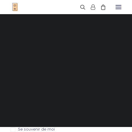
T-Shirts
Sweats
Veste
Mon compte
T-Shirts Enfant
Sweats Enfant
Sweats Bébé
Se connecter
Cadres
Bonnets
Sacs
Obligatoire
Identifiant ou e-mail
*
Casquettes
Qui sommes-nous ?
Nous trouver
Contact
Obligatoire
FAQ
Mot de passe
*
Se souvenir de moi