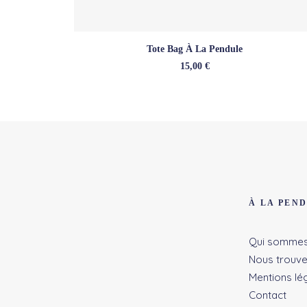
AJOUTER AU PANIER
Tote Bag À La Pendule
15,00
€
À LA PEN
Qui sommes
Nous trouve
Mentions lé
Contact