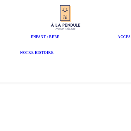
ENFANT / BÉBÉ
ACCES
T-Shirts Enfant
Sweats Enfant
Sweats Bébé
Qui sommes-nous ?
NOTRE HISTOIRE
Nous trouver
Contact
FAQ