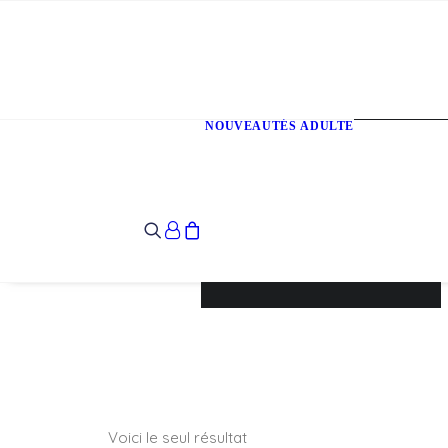
NOUVEAUTÉS
ADULTE
T-Shirts
Sweats
Veste
Votre panier est
actuellement vide.
Voici le seul résultat