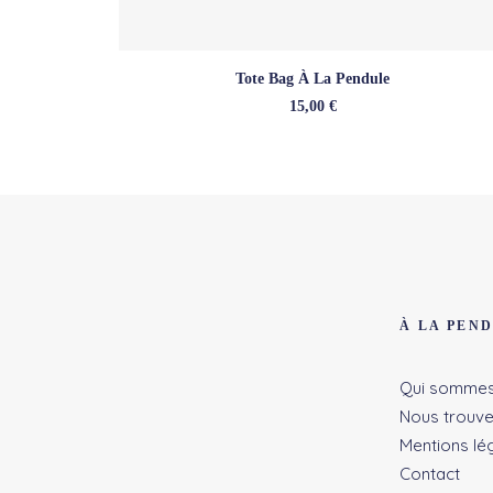
LIRE LA SUITE
Tote Bag À La Pendule
15,00
€
À LA PEN
Qui sommes
Nous trouve
Mentions lé
Contact