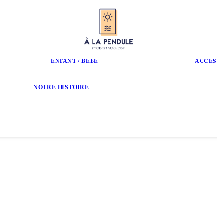
ENFANT / BÉBÉ
ACCES
T-Shirts Enfant
Sweats Enfant
Sweats Bébé
Qui sommes-nous ?
NOTRE HISTOIRE
Nous trouver
Contact
FAQ