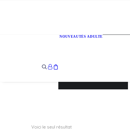
NOUVEAUTÉS
ADULTE
T-Shirts
Sweats
Veste
Votre panier est
actuellement vide.
Voici le seul résultat