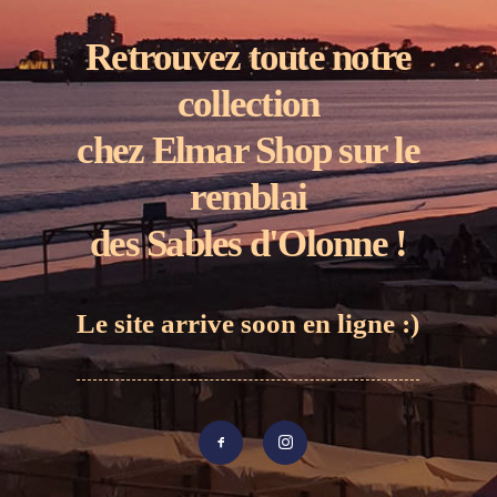
Retrouvez toute notre
collection
chez Elmar Shop sur le
remblai
des Sables d'Olonne !
Le site arrive soon en ligne :)